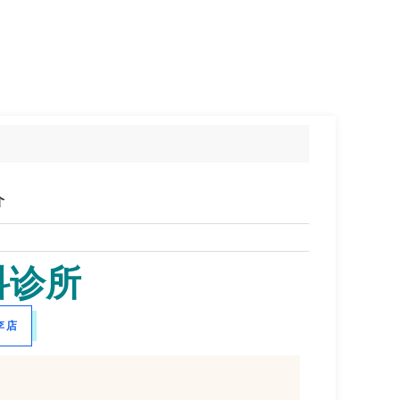
介
科诊所
李店